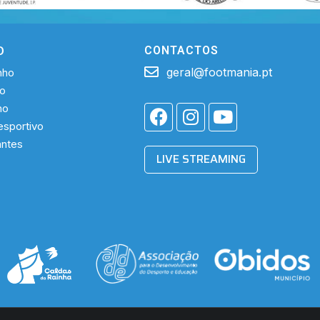
O
CONTACTOS
geral@footmania.pt
nho
ho
ho
sportivo
antes
LIVE STREAMING