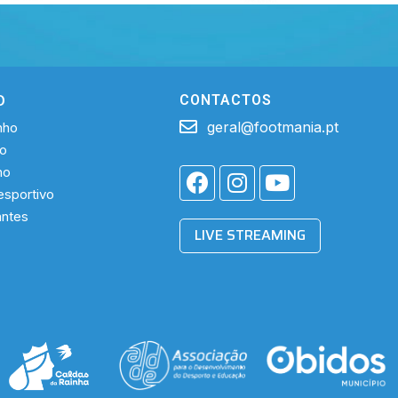
O
CONTACTOS
geral@footmania.pt
nho
ho
ho
sportivo
antes
LIVE STREAMING