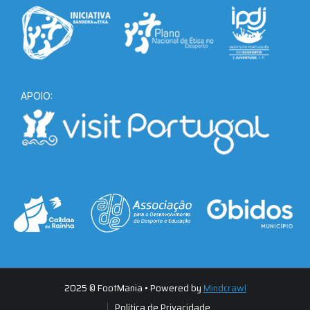
APOIO:
2025 © FootMania • Powered by
Mindcrawl
Política de Privacidade