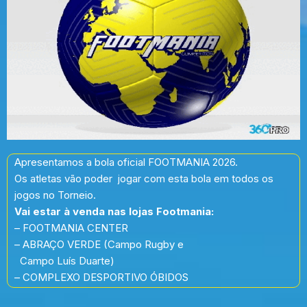
Apresentamos a bola oficial FOOTMANIA 2026.
Os atletas vão poder jogar com esta bola em todos os
jogos no Torneio.
Vai estar à venda nas lojas Footmania:
– FOOTMANIA CENTER
– ABRAÇO VERDE (Campo Rugby e
Campo Luís Duarte)
– COMPLEXO DESPORTIVO ÓBIDOS