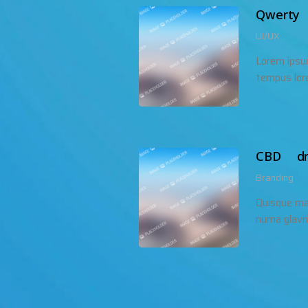
Qwerty
UI/UX
Lorem ipsu
tempus lor
CBD dr
Branding
Quisque ma
numa glavr