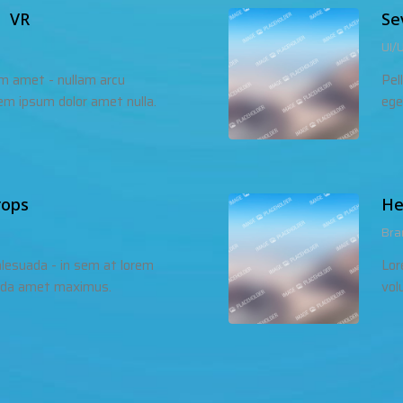
 VR
Se
UI/
m amet - nullam arcu
Pel
em ipsum dolor amet nulla.
ege
ops
He
Bra
lesuada - in sem at lorem
Lor
ida amet maximus.
vol