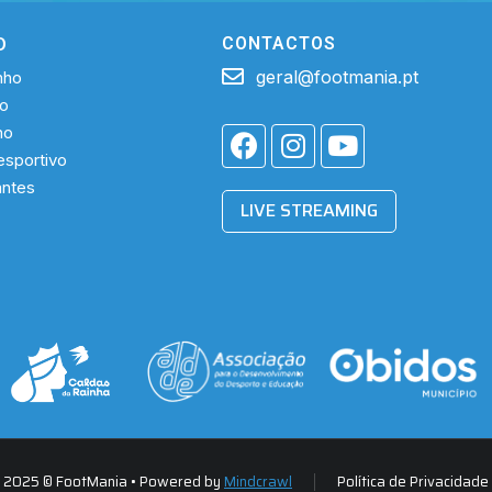
O
CONTACTOS
geral@footmania.pt
nho
ho
ho
sportivo
antes
LIVE STREAMING
2025 © FootMania • Powered by
Mindcrawl
Política de Privacidade