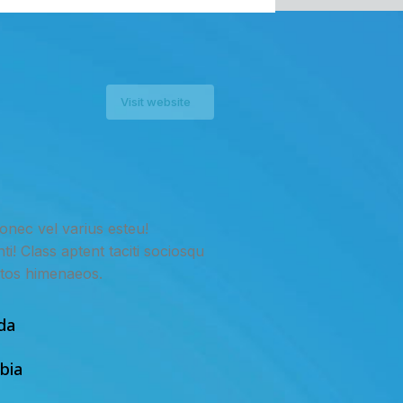
Visit website
donec vel varius esteu!
i! Class aptent taciti sociosqu
ptos himenaeos.
da
bia