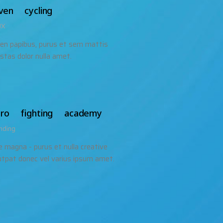
ven cycling
UX
len papibus, purus et sem mattis
stas dolor nulla amet.
ro fighting academy
nding
e magna - purus et nulla creative
utpat donec vel varius ipsum amet.