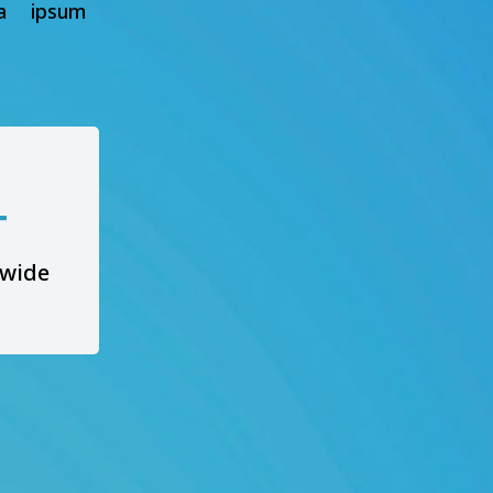
a ipsum
+
dwide